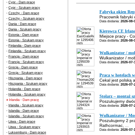
-
Cypr - Dam pracę
-
Cypr - Szukam pracy
Fabryka okien Repu
-
Czechy - Dam pracę
Pracownik fabryki o
-
Czechy - Szukam pracy
Data dodania:
2026-08-
-
Dania - Dam pracę
-
Dania - Szukam pracy
Kierowca CE Irlan
-
Estonia - Dam pracę
Miejsce pracy - Co
-
Estonia - Szukam pracy
Data dodania:
2026-08-
-
Finlandia - Dam pracę
-
Finlandia - Szukam pracy
Wulkanizator / mob
-
Francja - Dam pracę
Wulkanizator / mob
-
Francja - Szukam pracy
Data dodania:
2026-07-
-
Grecja - Dam pracę
-
Grecja - Szukam pracy
Praca w hotelach w 
-
Hiszpania - Dam pracę
Cekal jest polską 
-
Hiszpania - Szukam pracy
Data dodania:
2026-07-
-
Holandia - Dam pracę
-
Holandia - Szukam pracy
Stolarz – montaż s
»
Irlandia - Dam pracę
Poszukujemy dwóch
-
Irlandia - Szukam pracy
Data dodania:
2026-07-
-
Islandia - Dam pracę
Wulkanizator / Mon
-
Islandia - Szukam pracy
Poszukujemy 2 pra
-
Litwa - Dam pracę
Rathcormac, ...
-
Litwa - Szukam pracy
Data dodania:
2026-07-
-
Luksemburg - Dam pracę