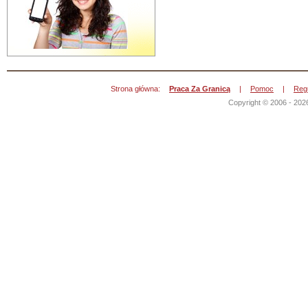
Strona główna:
Praca Za Granicą
|
Pomoc
|
Reg
Copyright © 2006 - 202