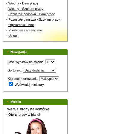
-
Włochy - Dam pracę
-
Włochy - Szukam pracy
-
Pozostałe państwa - Dam pracę
-
Pozostałe państwa - Szukam pracy
-
Ogłoszenia - inne
-
Przewozy zagraniczne
-
Usługi
Nawigacja
Ilość wyników na stronie:
Sortuj wg:
Kierunek sortowania:
Wyświetlaj miniatury
Mobile
Wersja strony na komórkę:
-
Oferty pracy w Irlandii