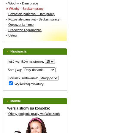
-
Włochy - Dam pracę
»
Włochy - Szukam pracy
-
Pozostałe państwa - Dam pracę
-
Pozostałe państwa - Szukam pracy
-
Ogłoszenia - inne
-
Przewozy zagraniczne
-
Usługi
Nawigacja
Ilość wyników na stronie:
Sortuj wg:
Kierunek sortowania:
Wyświetlaj miniatury
Mobile
Wersja strony na komórkę:
-
Oferty podjęcia pracy we Włoszech