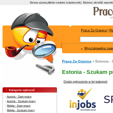
Strona używa plików cookies (ciasteczek). Możesz określić warunk
Praca Za Granicą
|
Re
Wyszukiwarka zaa
Praca Za Granicą
» Estonia -
Estonia - Szukam p
Dodaj ogłoszenie w tej kategorii
Kategorie ogłoszeń
-
Austria - Dam pracę
-
Austria - Szukam pracy
-
Belgia - Dam pracę
-
Belgia - Szukam pracy