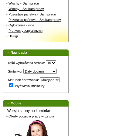
-
Włochy - Dam pracę
-
Włochy - Szukam pracy
-
Pozostałe państwa - Dam pracę
-
Pozostałe państwa - Szukam pracy
-
Ogłoszenia - inne
-
Przewozy zagraniczne
-
Usługi
Nawigacja
Ilość wyników na stronie:
Sortuj wg:
Kierunek sortowania:
Wyświetlaj miniatury
Mobile
Wersja strony na komórkę:
-
Oferty podjęcia pracy w Estonii