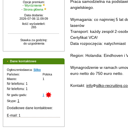
Praca samodzielna na podstawi
Opcje premium:
-
Wyróżnienie
angielskiego.
-
Strona główna
Data dodania:
2026-07-06 11:09:09
Wymagania: co najmniej 5 lat 
Ilość wyświetleń:
laserów
265
Transport: każdy zespół 2-oso
Certyfikat VCA!
Stawka za godzinę:
Data rozpoczęcia: natychmiast
do uzgodnienia
Region: Holandia: Eindhoven i 
Dane kontaktowe
Wynagrodzenie w ramach umowy 
Ogłoszeniodawca:
Silko
euro netto do 750 euro netto.
Państwo:
Polska
Miasto:
1
Nr telefonu: 1
Kontakt:
info
silko-recruiting.c
Nr telefonu: 1
Nr gadu-gadu:
1
1
Skype:
Dodatkowe dane kontaktowe:
E-mail: 1