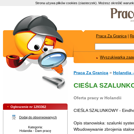
Strona używa plików cookies (ciasteczek). Możesz określić warunk
Praca Za Granicą
|
Re
Wyszukiwarka zaa
Praca Za Granicą
»
Holandia 
CIEŚLA SZALUNKOW
Oferta pracy w Holandii
Ogłoszenie nr 1293362
CIEŚLA SZALUNKOWY - Eindhov
Dodaj do obserwowanych
Opis stanowiska: szalunki syste
Kategoria:
Wbudowywanie zbrojenia stalow
Holandia - Dam pracę