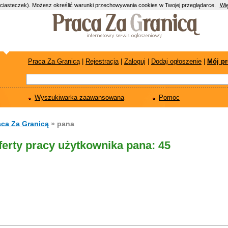
(ciasteczek). Możesz określić warunki przechowywania cookies w Twojej przeglądarce.
Wię
Praca Za Granicą
|
Rejestracja
|
Zaloguj
|
Dodaj ogłoszenie
|
Mój pr
Wyszukiwarka zaawansowana
Pomoc
aca Za Granicą
» pana
ferty pracy użytkownika pana: 45