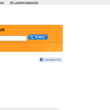
cej
OK, zamknij wiadomość
ofil