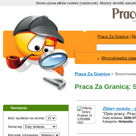
Strona używa plików cookies (ciasteczek). Możesz określić warunk
Praca Za Granicą
|
Re
Wyszukiwarka zaa
Praca Za Granicą
» Sezonowa
Praca Za Granicą: 
Nawigacja
Zbiory owoców - p
"Opis pracy: Prac
Data dodania:
2026-07
Ilość wyników na stronie:
Kategoria:
Holandia -
Sortuj wg:
Kierunek sortowania: