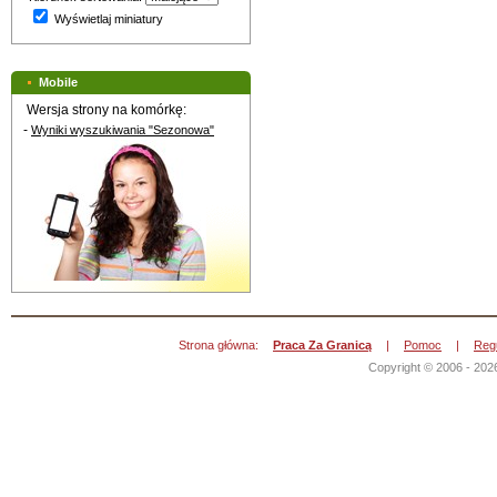
Wyświetlaj miniatury
Mobile
Wersja strony na komórkę:
-
Wyniki wyszukiwania "Sezonowa"
Strona główna:
Praca Za Granicą
|
Pomoc
|
Reg
Copyright © 2006 - 202