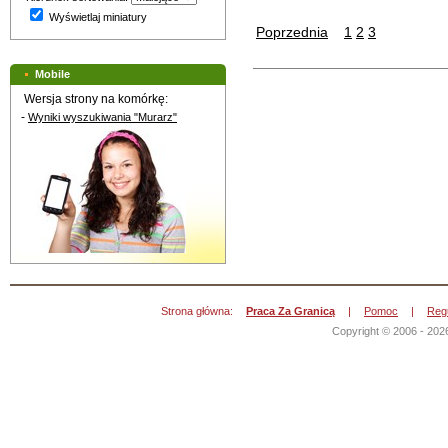
Wyświetlaj miniatury
Poprzednia
1
2
3
Mobile
Wersja strony na komórkę:
-
Wyniki wyszukiwania "Murarz"
Strona główna:
Praca Za Granicą
|
Pomoc
|
Reg
Copyright © 2006 - 202