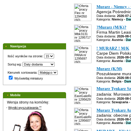
Murarz - Niemcy - 
Agencja Pośrednict
Data dodania:
2026-07-
Kategoria:
Niemcy -
Da
?Murarz (M/K)?
Firma Martin Leasi
Data dodania:
2026-08-
Kategoria:
Austria -
Da
Nawigacja
! MURARZ ! M/K
Carpe Diem Polska
Ilość wyników na stronie:
Data dodania:
2026-08-
Kategoria:
Austria -
Da
Sortuj wg:
Murarz (K/M)
Kierunek sortowania:
Poszukiwane murar
Data dodania:
2026-08-
Wyświetlaj miniatury
Kategoria:
Belgia -
Dam
Murarz Tynkarz Sz
zadania: Murowani
Mobile
Data dodania:
2026-08-
Wersja strony na komórkę:
Kategoria:
Szwajcaria -
-
Wyniki wyszukiwania ""
Murarz Tynkarz Au
zadania: obecnie 
Data dodania:
2026-08-
Kategoria:
Austria -
Da