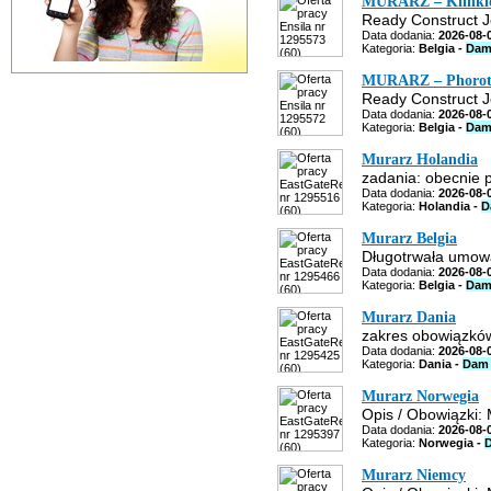
MURARZ – Klinki
Ready Construct Je
Data dodania:
2026-08-
Kategoria:
Belgia -
Dam
MURARZ – Phorot
Ready Construct Je
Data dodania:
2026-08-
Kategoria:
Belgia -
Dam
Murarz Holandia
zadania: obecnie 
Data dodania:
2026-08-
Kategoria:
Holandia -
D
Murarz Belgia
Długotrwała umowa
Data dodania:
2026-08-
Kategoria:
Belgia -
Dam
Murarz Dania
zakres obowiązkó
Data dodania:
2026-08-
Kategoria:
Dania -
Dam 
Murarz Norwegia
Opis / Obowiązki: 
Data dodania:
2026-08-
Kategoria:
Norwegia -
Murarz Niemcy